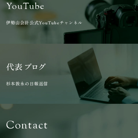
YouTube
伊勢山会計公式YouTubeチャンネル
代表
ブログ
杉本敦永の日報返信
Contact