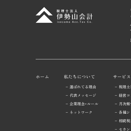
ホーム
私たちについて
サービス
選ばれてる理由
税理士
代表メッセージ
経営コ
企業理念･ルール
月次報
ネットワーク
各種シ
相続税
セカン