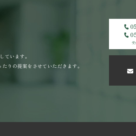
0
0
受
しています｡
ったりの提案をさせていただきます｡