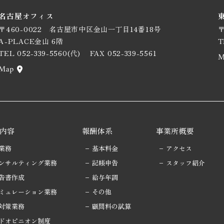
名古屋オフィス
〒460-0022
名古屋市中区金山一丁目14番18号
〒
A-PLACE金山 6階
T
TEL 052-339-5560(代)
FAX 052-339-5561
内容
報酬体系
事業所概要
業務
基本料金
アクセス
ンサルティング業務
記帳申告
スタッフ紹介
告書作成
給与年調
ミュレーション業務
その他
対策業務
顧問料の試算
ドオピニオン制度